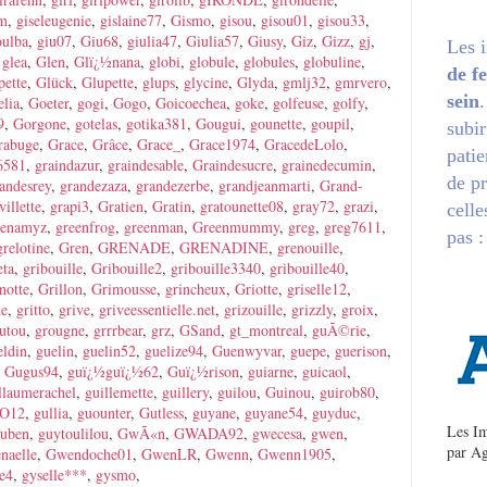
em
,
giseleugenie
,
gislaine77
,
Gismo
,
gisou
,
gisou01
,
gisou33
,
oulba
,
giu07
,
Giu68
,
giulia47
,
Giulia57
,
Giusy
,
Giz
,
Gizz
,
gj
,
Les 
,
glea
,
Glen
,
Glï¿½nana
,
globi
,
globule
,
globules
,
globuline
,
de f
pette
,
Glück
,
Glupette
,
glups
,
glycine
,
Glyda
,
gmlj32
,
gmrvero
,
sein
elia
,
Goeter
,
gogi
,
Gogo
,
Goicoechea
,
goke
,
golfeuse
,
golfy
,
9
,
Gorgone
,
gotelas
,
gotika381
,
Gougui
,
gounette
,
goupil
,
subir
rabuge
,
Grace
,
Grâce
,
Grace_
,
Grace1974
,
GracedeLolo
,
patie
i6581
,
graindazur
,
graindesable
,
Graindesucre
,
grainedecumin
,
de pr
andesrey
,
grandezaza
,
grandezerbe
,
grandjeanmarti
,
Grand-
villette
,
grapi3
,
Gratien
,
Gratin
,
gratounette08
,
gray72
,
grazi
,
celle
eenamyz
,
greenfrog
,
greenman
,
Greenmummy
,
greg
,
greg7611
,
pas :
grelotine
,
Gren
,
GRENADE
,
GRENADINE
,
grenouille
,
eta
,
gribouille
,
Gribouille2
,
gribouille3340
,
gribouille40
,
notte
,
Grillon
,
Grimousse
,
grincheux
,
Griotte
,
griselle12
,
ne
,
gritto
,
grive
,
griveessentielle.net
,
grizouille
,
grizzly
,
groix
,
utou
,
grougne
,
grrrbear
,
grz
,
GSand
,
gt_montreal
,
guÃ©rie
,
eldin
,
guelin
,
guelin52
,
guelize94
,
Guenwyvar
,
guepe
,
guerison
,
,
Gugus94
,
guï¿½guï¿½62
,
Guï¿½rison
,
guiarne
,
guicaol
,
llaumerachel
,
guillemette
,
guillery
,
guilou
,
Guinou
,
guirob80
,
O12
,
gullia
,
guounter
,
Gutless
,
guyane
,
guyane54
,
guyduc
,
Les Im
ouben
,
guytoulilou
,
GwÃ«n
,
GWADA92
,
gwecesa
,
gwen
,
par
Ag
naelle
,
Gwendoche01
,
GwenLR
,
Gwenn
,
Gwenn1905
,
e4
,
gyselle***
,
gysmo
,