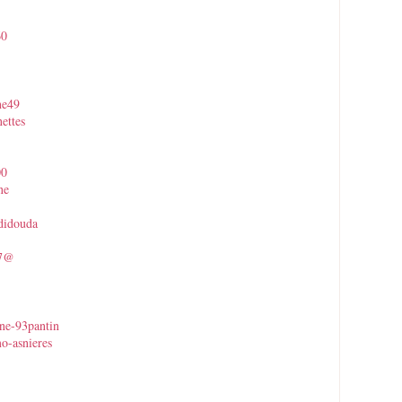
60
ne49
ettes
00
ne
didouda
07@
ine-93pantin
o-asnieres