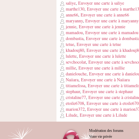
saliye
,
Envoyer une carte à saliye
marthe130
,
Envoyer une carte à marthe1
anne66
,
Envoyer une carte à anne66
maryanny
,
Envoyer une carte à maryanny
jennie
,
Envoyer une carte à jennie
mamadou
,
Envoyer une carte à mamadou
dombastia
,
Envoyer une carte à dombasti
tetue
,
Envoyer une carte à tetue
khadouj80
,
Envoyer une carte à khadouj8
lulette
,
Envoyer une carte à lulette
sevchocolat
,
Envoyer une carte à sevchoc
millie
,
Envoyer une carte à millie
danielouche
,
Envoyer une carte à danielo
Naiiara
,
Envoyer une carte à Naiiara
titiamelissa
,
Envoyer une carte à titiameli
stephaur
,
Envoyer une carte à stephaur
cristaline77
,
Envoyer une carte à cristali
etoile6708
,
Envoyer une carte à etoile67
marion372
,
Envoyer une carte à marion3
Lilude
,
Envoyer une carte à Lilude
Modération des forums
Votre vie privée