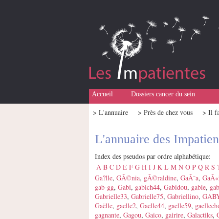
Accueil
Dossiers cancer du sein
> L'annuaire
> Près de chez vous
> Il f
L'annuaire des Impatien
Index des pseudos par ordre alphabétique:
A
B
C
D
E
F
G
H
I
J
K
L
M
N
O
P
Q
R
S
Ga?lle
,
GÃ©nia
,
gÃ©raldine
,
GaÃ¯a
,
GaÃ«l
gab-gg
,
Gabi
,
gabich44
,
Gabidou
,
gabie
,
ga
Gabrielle33
,
Gabrielle75
,
Gabriellino
,
GAB
Gaëlle
,
gaelle2
,
Gaelle44
,
gaelle59
,
gaellec
gagnante
,
Gagou
,
Gaico
,
gairire
,
Galactiks
,