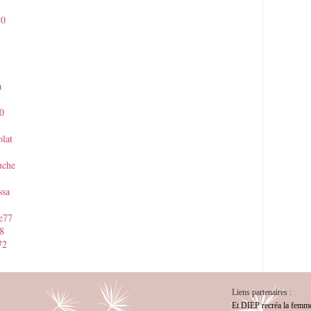
30
a
0
olat
uche
ssa
ne77
08
72
Liens partenaires :
Et DIEP recréa la femm