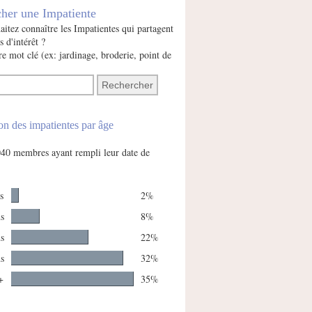
her une Impatiente
itez connaître les Impatientes qui partagent
s d'intérêt ?
e mot clé (ex: jardinage, broderie, point de
on des impatientes par âge
2040 membres ayant rempli leur date de
s
2%
ns
8%
ns
22%
ns
32%
+
35%