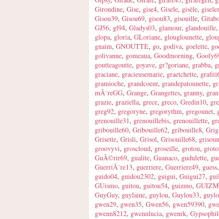
Girondine
,
Gise
,
gise4
,
Gisele
,
gisèle
,
gisel
Gisou39
,
Gisou69
,
gisou83
,
gisouille
,
Gitab
GJ56
,
gl94
,
Gladys03
,
glamour
,
glandouille
glopa
,
gloria
,
GLoriane
,
glouglounette
,
glou
gnaim
,
GNOUTTE
,
go
,
godiva
,
goelette
,
go
golivanne
,
gomeaua
,
Goodmorning
,
Goofy6
goutteagoutte
,
goyave
,
gr?goriane
,
grabba
,
g
graciane
,
gracieusemarie
,
graetchette
,
grafit
gramioche
,
grandcoeur
,
grandepatounette
,
gr
mÃ¨reGG
,
Grange
,
Grangettes
,
granny
,
gran
grazie
,
graziella
,
grece
,
greco
,
Gredin10
,
gr
greg92
,
gregoryne
,
gregorythm
,
gregounet
,
grenouille31
,
grenouillebis
,
grenouillette
,
gr
gribouille60
,
Gribouille62
,
gribouille8
,
Grig
Grisette
,
Grisli
,
Grisol
,
Grisouille68
,
grisou
groovyvi
,
groscloud
,
groseille
,
grotou
,
groto
GuÃ©rir69
,
gualite
,
Guanaco
,
gudulette
,
gu
GuerriÃ¨re13
,
guerriere
,
Guerriere49
,
guess
guido04
,
guidou2302
,
guigui
,
Guigui27
,
gui
GUismo
,
guitou
,
guitou54
,
guizmo
,
GUIZM
GuyGuy
,
guylaine
,
guylou
,
Guylou33
,
guyl
gwen29
,
gwen35
,
Gwen56
,
gwen59390
,
gwe
gwenn8212
,
gwennlucia
,
gwenrk
,
Gypsophil