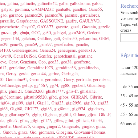
ien
,
galina
,
galinette
,
galinette42
,
galle
,
gallodrome
,
galou
,
Recherc
,
galyro
,
ga-mma
,
GAMMAGT
,
ganbatte
,
gandhie
,
Gane55
,
Vous souha
egao
,
garance
,
garance29
,
garance78
,
garanse
,
garcialorca
,
vos centre
garzaille
,
Gaspésienne
,
GASSOUNE
,
gaufre
,
GAULYVO
,
Tapez votr
gavrochette
,
Gaya07
,
GAYA77
,
gayette
,
gazal
,
Gazania
,
gazelle
,
croix)
,
gazza
,
gb
,
gbaja
,
GCC
,
ge30
,
gebigel
,
geca2403
,
Gedeon
,
,
gegem134
,
gelchou
,
Geldine
,
geli
,
Gelso50
,
gelsomina
,
GEM
,
ne29
,
gene45
,
gene69
,
gene97
,
genefeufeu
,
genelie
,
e4100
,
Geneseignosse
,
Geneu24
,
geneugene
,
geneux13
,
Répartiti
¿½ve49
,
GenieDelSol
,
Genifer
,
genotchantal
,
gentiane
,
ieve
,
Geny
,
Genziana
,
Geo
,
geo33
,
geo38
,
geoffrette
,
... sur 1
1612
,
geraldine
,
Geraldine1975
,
geraldine36
,
geraldinebo
,
naissance
ra
,
Gercy
,
gerda
,
gerico44
,
gerine
,
Geringab
,
00
,
Germaine91
,
Germie
,
geronima
,
Gerry
,
gertrude
,
gervaisou
,
,
Gettheedge
,
getup
,
gg4567
,
gg74
,
gg88
,
ggobeil
,
Ghamberg
,
- de 35 an
ghis
,
ghis121
,
Ghis20260
,
ghis81***
,
ghis-fr
,
ghislaine
,
35 - 45 a
gï¿½ronimo
,
gibault95520
,
gibd
,
gibos
,
GIBRAN
,
Gibrite
,
igi04
,
gigi09
,
gigi1
,
Gigi11
,
Gigi23
,
gigi2956
,
gigi30
,
gigi33
,
45 - 55 a
igi63
,
Gigi68
,
GIGI77
,
gigi83
,
gigi8mai
,
gigi974
,
gigidevry
,
55 - 65 a
le
,
gigilarouge75
,
gigip
,
Gigisou
,
gigititi
,
GiJane
,
gijou
,
GikLP
,
lda
,
gilda7
,
giles
,
gilgi
,
gill77
,
gilles
,
gilni
,
gilnicat
,
Gin34
,
65 ans et 
ginette
,
Ginette75
,
Ginger
,
ginger2
,
Gingerale
,
gingko
,
ginia
,
e
,
Ginouh
,
ginza
,
Gio
,
giomarsi
,
Giorgina
,
Giovanni-Thomas
,
irafenn
,
girl
,
girlpower
,
girolib
,
gIRONDE
,
girondelle
,