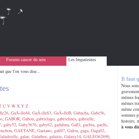
Forums cancer du sein
Les Impatientes
aut que l'on vous dise...
Il faut 
Nous somm
tes
gravement
mêmes for
mêmes tra
T
U
V
W
X
Y
Z
même cour
le26
,
GaÃ«lle44
,
GaÃ«lle83
,
GaÃ«lleB
,
Gabacha
,
Gabe56
,
sommes pa
bo
,
GABOR
,
Gabou
,
gabrielago
,
gabrielines
,
gabrielle
,
histoire,
Y
,
gaby52
,
Gaby5676
,
gaby62
,
gadalina
,
GaEl
,
gaelita
,
gaelle
,
à vous dir
houchou
,
GAETANE
,
Gaetano
,
gafi07
,
Gafou
,
gaga
,
Gaga02
,
Galadrielle
,
galae
,
Galathee
,
galaxie
,
Galaxy14
,
GALEO62690
,