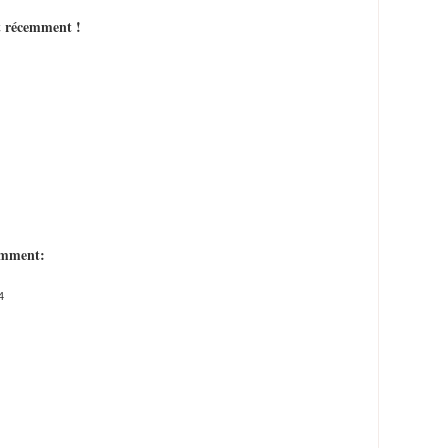
nt récemment !
cemment:
4