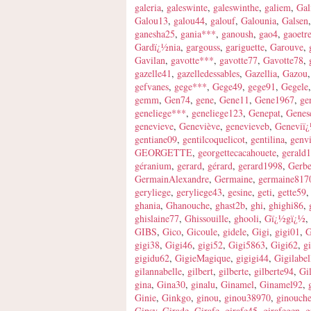
galeria
,
galeswinte
,
galeswinthe
,
galiem
,
Gal
Galou13
,
galou44
,
galouf
,
Galounia
,
Galsen
ganesha25
,
gania***
,
ganoush
,
gao4
,
gaoetr
Gardï¿½nia
,
gargouss
,
gariguette
,
Garouve
,
Gavilan
,
gavotte***
,
gavotte77
,
Gavotte78
,
gazelle41
,
gazelledessables
,
Gazellia
,
Gazou
gefvanes
,
gege***
,
Gege49
,
gege91
,
Gegele
gemm
,
Gen74
,
gene
,
Gene11
,
Gene1967
,
ge
geneliege***
,
geneliege123
,
Genepat
,
Genes
genevieve
,
Geneviève
,
genevieveb
,
Geneviï
gentiane09
,
gentilcoquelicot
,
gentilina
,
genv
GEORGETTE
,
georgettecacahouete
,
gerald
géranium
,
gerard
,
gérard
,
gerard1998
,
Gerbe
GermainAlexandre
,
Germaine
,
germaine817
geryliege
,
geryliege43
,
gesine
,
geti
,
gette59
ghania
,
Ghanouche
,
ghast2b
,
ghi
,
ghighi86
,
ghislaine77
,
Ghissouille
,
ghooli
,
Gï¿½gï¿½
,
GIBS
,
Gico
,
Gicoule
,
gidele
,
Gigi
,
gigi01
,
G
gigi38
,
Gigi46
,
gigi52
,
Gigi5863
,
Gigi62
,
g
gigidu62
,
GigieMagique
,
gigigi44
,
Gigilabel
gilannabelle
,
gilbert
,
gilberte
,
gilberte94
,
Gi
gina
,
Gina30
,
ginalu
,
Ginamel
,
Ginamel92
,
Ginie
,
Ginkgo
,
ginou
,
ginou38970
,
ginouch
Gipsy
,
Girade
,
Girafe
,
girafe45
,
girafegen
,
g