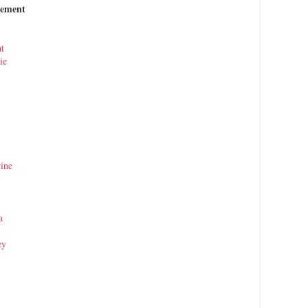
nement
at
ie
ine
a
ey