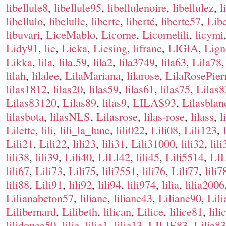
libellule8
,
libellule95
,
libellulenoire
,
libellulez
,
l
libellulo
,
libelulle
,
liberte
,
liberté
,
liberte57
,
Libe
libuvari
,
LiceMablo
,
Licorne
,
Licornelili
,
licymi
Lidy91
,
lie
,
Lieka
,
Liesing
,
lifranc
,
LIGIA
,
Lign
Likka
,
lila
,
lila.59
,
lila2
,
lila3749
,
lila63
,
Lila78
lilah
,
lilalee
,
LilaMariana
,
lilarose
,
LilaRosePier
lilas1812
,
lilas20
,
lilas59
,
lilas61
,
lilas75
,
Lilas8
Lilas83120
,
Lilas89
,
lilas9
,
LILAS93
,
Lilasblan
lilasbota
,
lilasNLS
,
Lilasrose
,
lilas-rose
,
lilass
,
l
Lilette
,
lili
,
lili_la_lune
,
lili022
,
Lili08
,
Lili123
,
Lili21
,
Lili22
,
lili23
,
lili31
,
Lili31000
,
lili32
,
lili
lili38
,
lili39
,
Lili40
,
LILI42
,
lili45
,
Lili5514
,
LIL
lili67
,
Lili73
,
Lili75
,
lili7551
,
lili76
,
Lili77
,
lili7
lili88
,
Lili91
,
lili92
,
lili94
,
lili974
,
lilia
,
lilia2006
Lilianabeton57
,
liliane
,
liliane43
,
Liliane90
,
Lil
Lilibernard
,
Lilibeth
,
lilican
,
Lilice
,
lilice81
,
lili
lilidouce50
,
lilie
,
lilie1
,
lilie13
,
LILIE83
,
Lilie8