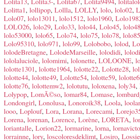
Lolita13
,
Lolita3-
,
Lolita67
,
Lolita9494
,
lolitalo
Lolitta1
,
lollipop
,
Lollla
,
LOLLY
,
lolo
,
lolo02
,
L
Lolo07
,
lolo13011
,
lolo1512
,
lolo1960
,
Lolo198
LOLO26
,
lolo29
,
Lolo33
,
lolo44
,
Lolo45
,
lolo4
lolo53000
,
lolo65
,
Lolo74
,
lolo75
,
lolo78
,
lolo8
Lolo95310
,
lolo971
,
lolo99
,
Lolobobo
,
lolod
,
Lo
lolodeBretagne
,
LolodeMarseille
,
lolodidi
,
lolod
lololaluciole
,
lolomimi
,
lolonette
,
LOLOONE
,
l
lolotte1301
,
lolotte1964
,
lolotte22
,
Lolotte28
,
lo
lolotte44
,
lolotte49
,
Lolotte54
,
lolotte59
,
lolotte
lolotte76
,
lolottemw2
,
lolotutu
,
loloxena
,
loly34
,
Lolypop
,
LomÃ©so
,
lomar84
,
Lomase
,
lombard
Londongirl
,
Lonolusa
,
Lonoroik38
,
Loola
,
loola
looo
,
Loplouf
,
Lora
,
Lorana
,
Lorecami
,
Lorejo3
Lorena
,
lorenan
,
Lorence
,
Lorène
,
LORETA
,
lo
loriantalle
,
Lorion22
,
lormarine
,
lorna
,
lornavicto
lorrainne
,
lory
,
loscoloresdeklimt
,
Losiro
,
Lossie