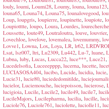
louly
,
loumi
,
Loumi28
,
Loumy
,
louna
,
louna123
louna65
,
Louna74
,
Louna75
,
lounalovegood
,
lou
Loup
,
loupgris
,
loupierre
,
loupinette
,
loupiote
,
l
Loupiotttte
,
loupo
,
Loura
,
Lourdes
,
lourecherche
Loussette
,
loute49
,
Loutraloutra
,
louve
,
louvrier
Lovechloe
,
lovelove
,
lovemalea
,
lovemummy
,
lo
Lovve1
,
Lowna
,
Lox
,
Loya
,
LR
,
lr62
,
LRDVRO
Lsat
,
lsz007
,
ltri
,
Lu2309
,
Lu442
,
Lu-7
,
luane
,
Lubna
,
luby
,
Lucas
,
Lucca22
,
luce***
,
Luce21
,
Lucedelsofia
,
Luceeepppp
,
lucerna
,
lucette
,
luce
LUCIASOSA404
,
lucibo
,
Lucide
,
lucidia
,
lucie
Lucie31
,
lucie80
,
luciededomitilde
,
luciejournali
lucielor
,
Luciemouche
,
luciepoisson
,
lucierose
,
L
lucigioia
,
Lucile
,
Lucile2
,
lucile49
,
lucile7
,
lucil
LucileMajors
,
Lucilepharma
,
lucilia
,
lucille
,
luc
Luciole76
,
Luciole761
,
luciolette
,
luciolle11
,
luc