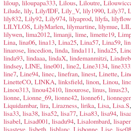
liloup
,
liloupapa333
,
Lilous
,
Liloutre
,
Lilouwicc
Lilude
,
lily
,
Lily/IDF
,
Lily_V
,
lily1990
,
Lily37
,
L
lily832
,
Lily92
,
Lily974
,
lilyaprod
,
lilyfa
,
lilyflow
LILYLOS
,
LilyMarlen
,
lilymartine
,
lilymue
,
LI
lilywen
,
lima2012
,
limanji
,
lime
,
limette19
,
Lim
Lina
,
lina06
,
lina13
,
Lina25
,
Lina57
,
Lina59
,
li
linarose
,
lincedion
,
linda
,
linda111
,
linda25
,
Lin
linda93
,
lindaaa
,
lindaX
,
lindemanmitzi
,
Lindreb
lindsey
,
LINE
,
line001
,
line2
,
Line3134
,
line33
line7
,
Line94
,
linec
,
linefran
,
linest
,
Linette
,
Lin
LinetteCO
,
LINKA
,
linksfield
,
linon
,
Linou
,
lin
Linou313
,
linou42410
,
linourose
,
linus
,
linus23
,
lionne
,
Lionne_69
,
lionne42
,
lionne61
,
lionnege
Liquidambar
,
lira
,
Lirazness
,
lirika
,
Lisa
,
Lisa.S
lisa33
,
lisa38
,
lisa52
,
lisa77
,
Lisa83
,
lisa94
,
lisa
lisabel
,
Lisad001
,
lisadu94
,
Lisalombard
,
lisaper
lisasteve
,
lisbeth
,
lisblanc
,
Lisbonne
,
Lise
,
lise0