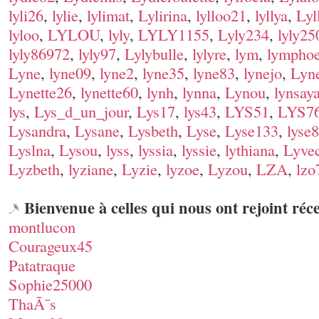
lyli26
,
lylie
,
lylimat
,
Lylirina
,
lylloo21
,
lyllya
,
Lyl
lyloo
,
LYLOU
,
lyly
,
LYLY1155
,
Lyly234
,
lyly25
lyly86972
,
lyly97
,
Lylybulle
,
lylyre
,
lym
,
lymphoe
Lyne
,
lyne09
,
lyne2
,
lyne35
,
lyne83
,
lynejo
,
Lyne
Lynette26
,
lynette60
,
lynh
,
lynna
,
Lynou
,
lynsay
lys
,
Lys_d_un_jour
,
Lys17
,
lys43
,
LYS51
,
LYS7
Lysandra
,
Lysane
,
Lysbeth
,
Lyse
,
Lyse133
,
lyse
Lyslna
,
Lysou
,
lyss
,
lyssia
,
lyssie
,
lythiana
,
Lyve
Lyzbeth
,
lyziane
,
Lyzie
,
lyzoe
,
Lyzou
,
LZA
,
lzo
Bienvenue à celles qui nous ont rejoint ré
montlucon
Courageux45
Patatraque
Sophie25000
ThaÃ¯s