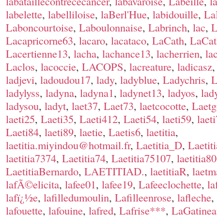
labataillecontrececancer
,
labavaroise
,
Labeille
,
l
labelette
,
labelliloise
,
laBerl'Hue
,
labidouille
,
La
Laboncourtoise
,
Laboulonnaise
,
Labrinch
,
lac
,
L
Lacapricorne63
,
lacaro
,
lacataco
,
LaCath
,
LaCat
Lacertienne13
,
lacha
,
lachance13
,
lacherrien
,
la
Laclos
,
lacoccie
,
LACOPS
,
lacreature
,
ladicasz
ladjevi
,
ladoudou17
,
lady
,
ladyblue
,
Ladychris
,
ladylyss
,
ladyna
,
ladyna1
,
ladynet13
,
ladyos
,
lad
ladysou
,
ladyt
,
laet37
,
Laet73
,
laetcocotte
,
Laetg
laeti25
,
Laeti35
,
Laeti412
,
Laeti54
,
laeti59
,
laet
Laeti84
,
laeti89
,
laetie
,
Laetis6
,
laetitia
,
laetitia.miyindou@hotmail.fr
,
Laetitia_D
,
Laetit
laetitia7374
,
Laetitia74
,
Laetitia75107
,
laetitia80
LaetitiaBernardo
,
LAETITIAD.
,
laetitiaR
,
laetm
lafÃ©elicita
,
lafee01
,
lafee19
,
Lafeeclochette
,
la
lafï¿½e
,
lafilledumoulin
,
Lafilleenrose
,
lafleche
,
lafouette
,
lafouine
,
lafred
,
Lafrise***
,
LaGatinea