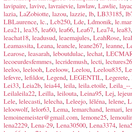
lavipaire
,
lavive
,
lavraievie
,
lawlaw
,
Lawlie
,
laya
lazia
,
LaZobiotte
,
lazou
,
lazzie
,
lb
,
LB33185
,
lb
LBLaurence
,
lc.
,
Lcb250
,
Lde
,
Ldmonik
,
le.mar
Lea21
,
lea35
,
lea60
,
lea66
,
Lea67
,
Lea74
,
lea83
leachat18
,
leadusud
,
leaemajules
,
LeahRose
,
lea
Leamassita
,
Leana
,
leancle
,
leane267
,
leanne
,
L
Learose
,
leasarah
,
leboutdulac
,
lechat
,
LECMA
lecoeurdesfemmes
,
lecridemush
,
lecti
,
lectures2
leeloo
,
leelooh
,
Leeloow
,
Leelou
,
Leelou835
,
Le
lefevre
,
lefildor
,
Legend
,
LEGENTIL
,
Legerete
,
Lei33
,
Leia2b
,
leia44
,
leila
,
leila.etoile
,
Leila_--
Leilaleila22
,
Leilla
,
leilouta
,
Leina95
,
Lej
,
lejeu
Lele
,
lelecasti
,
lelecha
,
Leleejo
,
léléna
,
lelene
,
L
leloowolf
,
lelor63
,
Lema
,
lemarchand
,
lemari
,
le
lemoinemeister@gmail.com
,
lemone25
,
lemouli
lena2229
,
Lena-29
,
Lena30500
,
Lena3374
,
lena