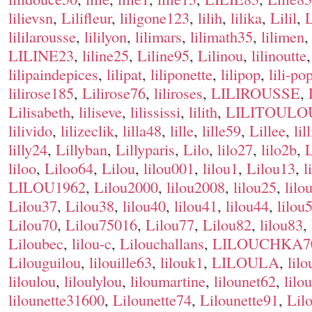
lilievsn
,
Lilifleur
,
liligone123
,
lilih
,
lilika
,
Lilil
,
L
lililarousse
,
lililyon
,
lilimars
,
lilimath35
,
lilimen
LILINE23
,
liline25
,
Liline95
,
Lilinou
,
lilinoutte
lilipaindepices
,
lilipat
,
liliponette
,
lilipop
,
lili-po
lilirose185
,
Lilirose76
,
liliroses
,
LILIROUSSE
,
Lilisabeth
,
liliseve
,
lilississi
,
lilith
,
LILITOULO
lilivido
,
lilizeclik
,
lilla48
,
lille
,
lille59
,
Lillee
,
lill
lilly24
,
Lillyban
,
Lillyparis
,
Lilo
,
lilo27
,
lilo2b
,
L
liloo
,
Liloo64
,
Lilou
,
lilou001
,
lilou1
,
Lilou13
,
l
LILOU1962
,
Lilou2000
,
lilou2008
,
lilou25
,
lilo
Lilou37
,
Lilou38
,
lilou40
,
lilou41
,
lilou44
,
lilou
Lilou70
,
Lilou75016
,
Lilou77
,
Lilou82
,
lilou83
,
Liloubec
,
lilou-c
,
Lilouchallans
,
LILOUCHKA7
Lilouguilou
,
lilouille63
,
lilouk1
,
LILOULA
,
lilo
liloulou
,
liloulylou
,
liloumartine
,
lilounet62
,
lilo
lilounette31600
,
Lilounette74
,
Lilounette91
,
Lil