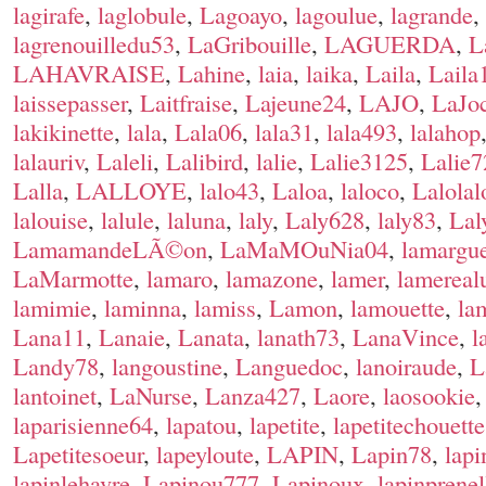
lagirafe
,
laglobule
,
Lagoayo
,
lagoulue
,
lagrande
,
lagrenouilledu53
,
LaGribouille
,
LAGUERDA
,
L
LAHAVRAISE
,
Lahine
,
laia
,
laika
,
Laila
,
Laila
laissepasser
,
Laitfraise
,
Lajeune24
,
LAJO
,
LaJo
lakikinette
,
lala
,
Lala06
,
lala31
,
lala493
,
lalahop
lalauriv
,
Laleli
,
Lalibird
,
lalie
,
Lalie3125
,
Lalie7
Lalla
,
LALLOYE
,
lalo43
,
Laloa
,
laloco
,
Lalolal
lalouise
,
lalule
,
laluna
,
laly
,
Laly628
,
laly83
,
Lal
LamamandeLÃ©on
,
LaMaMOuNia04
,
lamargue
LaMarmotte
,
lamaro
,
lamazone
,
lamer
,
lamereal
lamimie
,
laminna
,
lamiss
,
Lamon
,
lamouette
,
la
Lana11
,
Lanaie
,
Lanata
,
lanath73
,
LanaVince
,
l
Landy78
,
langoustine
,
Languedoc
,
lanoiraude
,
L
lantoinet
,
LaNurse
,
Lanza427
,
Laore
,
laosookie
laparisienne64
,
lapatou
,
lapetite
,
lapetitechouette
Lapetitesoeur
,
lapeyloute
,
LAPIN
,
Lapin78
,
lapi
lapinlehavre
,
Lapinou777
,
Lapinoux
,
lapinprenel