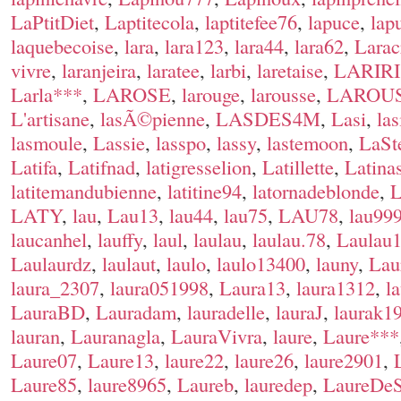
LaPtitDiet
,
Laptitecola
,
laptitefee76
,
lapuce
,
lap
laquebecoise
,
lara
,
lara123
,
lara44
,
lara62
,
Larac
vivre
,
laranjeira
,
laratee
,
larbi
,
laretaise
,
LARIRI
Larla***
,
LAROSE
,
larouge
,
larousse
,
LAROU
L'artisane
,
lasÃ©pienne
,
LASDES4M
,
Lasi
,
las
lasmoule
,
Lassie
,
lasspo
,
lassy
,
lastemoon
,
LaSt
Latifa
,
Latifnad
,
latigresselion
,
Latillette
,
Latina
latitemandubienne
,
latitine94
,
latornadeblonde
,
L
LATY
,
lau
,
Lau13
,
lau44
,
lau75
,
LAU78
,
lau99
laucanhel
,
lauffy
,
laul
,
laulau
,
laulau.78
,
Laulau
Laulaurdz
,
laulaut
,
laulo
,
laulo13400
,
launy
,
Lau
laura_2307
,
laura051998
,
Laura13
,
laura1312
,
l
LauraBD
,
Lauradam
,
lauradelle
,
lauraJ
,
laurak1
lauran
,
Lauranagla
,
LauraVivra
,
laure
,
Laure***
Laure07
,
Laure13
,
laure22
,
laure26
,
laure2901
,
Laure85
,
laure8965
,
Laureb
,
lauredep
,
LaureDeS