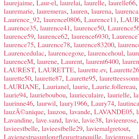
laurejaime
,
Laur-el
,
laurelai
,
laurelle
,
laurelle66
lauremarie
,
lauremeras
,
lauren
,
laurena
,
laurencal
Laurence_92
,
laurence0806
,
Laurence11
,
LAUR
Laurence35
,
laurence41
,
laurence50
,
Laurence5
laurence59
,
laurence62
,
laurence6930
,
Laurence
laurence75
,
Laurence78
,
laurence83200
,
lauren
Laurencedulac
,
laurencegoxe
,
laurencehoul
,
laur
laurenceM
,
laurene
,
Laurent
,
laurent6400
,
laure
LAUREST
,
LAURETTE
,
laurette.ev
,
Laurette2
laurette50
,
laurette87
,
Laurette95
,
lauretteessonn
LAURIANE
,
Laurianel
,
laurie
,
Laurie.follereau
laurie94
,
laurieboubou
,
laurieculaire
,
laurielle
,
la
laurinne46
,
laurwil
,
laury1966
,
Laury74
,
lautinc
lauzÃ©anique
,
lauzou
,
lavande
,
LAVANDE05
,
Lavandine
,
lave.sand
,
lavie
,
lavie38
,
lavieenrose
lavieestbelle
,
lavieestbelle29
,
laviemalgretout
,
Lavienestpasunlongfleuvetranquille
,
lavienrose
,