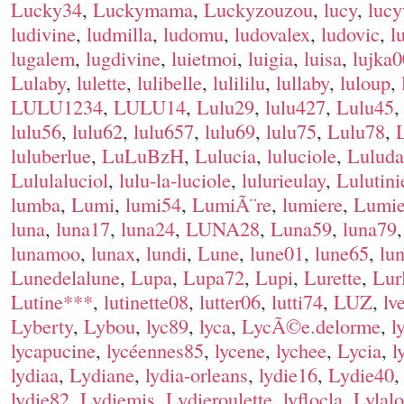
Lucky34
,
Luckymama
,
Luckyzouzou
,
lucy
,
lucy
ludivine
,
ludmilla
,
ludomu
,
ludovalex
,
ludovic
,
l
lugalem
,
lugdivine
,
luietmoi
,
luigia
,
luisa
,
lujka
Lulaby
,
lulette
,
lulibelle
,
lulililu
,
lullaby
,
luloup
,
LULU1234
,
LULU14
,
Lulu29
,
lulu427
,
Lulu45
lulu56
,
lulu62
,
lulu657
,
lulu69
,
lulu75
,
Lulu78
,
luluberlue
,
LuLuBzH
,
Lulucia
,
luluciole
,
Luluda
Lululaluciol
,
lulu-la-luciole
,
lulurieulay
,
Lulutini
lumba
,
Lumi
,
lumi54
,
LumiÃ¨re
,
lumiere
,
Lumie
luna
,
luna17
,
luna24
,
LUNA28
,
Luna59
,
luna79
lunamoo
,
lunax
,
lundi
,
Lune
,
lune01
,
lune65
,
lu
Lunedelalune
,
Lupa
,
Lupa72
,
Lupi
,
Lurette
,
Lur
Lutine***
,
lutinette08
,
lutter06
,
lutti74
,
LUZ
,
lv
Lyberty
,
Lybou
,
lyc89
,
lyca
,
LycÃ©e.delorme
,
l
lycapucine
,
lycéennes85
,
lycene
,
lychee
,
Lycia
,
l
lydiaa
,
Lydiane
,
lydia-orleans
,
lydie16
,
Lydie40
lydie82
,
Lydiemis
,
Lydieroulette
,
lyflocla
,
Lylal