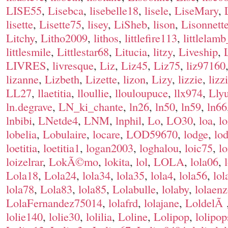
LISE55
,
Lisebca
,
lisebelle18
,
lisele
,
LiseMary
,
lisette
,
Lisette75
,
lisey
,
LiSheb
,
lison
,
Lisonnett
Litchy
,
Litho2009
,
lithos
,
littlefire113
,
littlelam
littlesmile
,
Littlestar68
,
Litucia
,
litzy
,
Liveship
,
LIVRES
,
livresque
,
Liz
,
Liz45
,
Liz75
,
liz97160
lizanne
,
Lizbeth
,
Lizette
,
lizon
,
Lizy
,
lizzie
,
lizz
LL27
,
llaetitia
,
lloullie
,
llouloupuce
,
llx974
,
Lly
ln.degrave
,
LN_ki_chante
,
ln26
,
ln50
,
ln59
,
ln66
lnbibi
,
LNetde4
,
LNM
,
lnphil
,
Lo
,
LO30
,
loa
,
l
lobelia
,
Lobulaire
,
locare
,
LOD59670
,
lodge
,
lo
loetitia
,
loetitia1
,
logan2003
,
loghalou
,
loic75
,
lo
loizelrar
,
LokÃ©mo
,
lokita
,
lol
,
LOLA
,
lola06
,
Lola18
,
Lola24
,
lola34
,
lola35
,
lola4
,
lola56
,
lol
lola78
,
Lola83
,
lola85
,
Lolabulle
,
lolaby
,
lolaen
LolaFernandez75014
,
lolafrd
,
lolajane
,
LoldelÃ
lolie140
,
lolie30
,
lolilia
,
Loline
,
Lolipop
,
lolipop