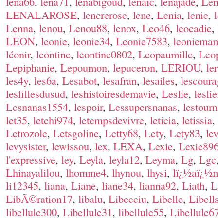
lena66
,
lena71
,
lenabigoud
,
lenaic
,
lenajade
,
Le
LENALAROSE
,
lencrerose
,
lene
,
Lenia
,
lenie
,
Lenna
,
lenou
,
Lenou88
,
lenox
,
Leo46
,
leocadie
,
LEON
,
leonie
,
leonie34
,
Leonie7583
,
leoniema
léonir
,
leontine
,
leontine0802
,
Leopaumille
,
Leo
Lepiphanie
,
Lepoumon
,
lepuceron
,
LERIOU
,
le
les4y
,
les6a
,
Lesabot
,
lesafran
,
lesailes
,
lescour
lesfillesdusud
,
leshistoiresdemavie
,
Leslie
,
lesli
Lesnanas1554
,
lespoir
,
Lessupersnanas
,
lestourn
let35
,
letchi974
,
letempsdevivre
,
leticia
,
letissia
,
Letrozole
,
Letsgoline
,
Letty68
,
Lety
,
Lety83
,
le
levysister
,
lewissou
,
lex
,
LEXA
,
Lexie
,
Lexie89
l'expressive
,
ley
,
Leyla
,
leyla12
,
Leyma
,
Lg
,
Lgc
Lhinayalilou
,
lhomme4
,
lhynou
,
lhysi
,
lï¿½aï¿½m
li12345
,
liana
,
Liane
,
liane34
,
lianna92
,
Liath
,
L
LibÃ©ration17
,
libalu
,
Libecciu
,
Libelle
,
Libell
libellule300
,
Libellule31
,
libellule55
,
Libellule6