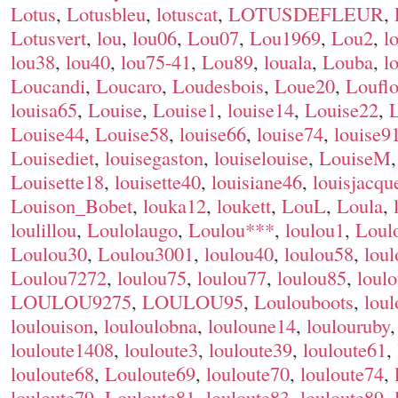
Lotus
,
Lotusbleu
,
lotuscat
,
LOTUSDEFLEUR
,
Lotusvert
,
lou
,
lou06
,
Lou07
,
Lou1969
,
Lou2
,
l
lou38
,
lou40
,
lou75-41
,
Lou89
,
louala
,
Louba
,
l
Loucandi
,
Loucaro
,
Loudesbois
,
Loue20
,
Loufl
louisa65
,
Louise
,
Louise1
,
louise14
,
Louise22
,
Louise44
,
Louise58
,
louise66
,
louise74
,
louise9
Louisediet
,
louisegaston
,
louiselouise
,
LouiseM
Louisette18
,
louisette40
,
louisiane46
,
louisjacqu
Louison_Bobet
,
louka12
,
loukett
,
LouL
,
Loula
,
loulillou
,
Loulolaugo
,
Loulou***
,
loulou1
,
Loul
Loulou30
,
Loulou3001
,
loulou40
,
loulou58
,
lou
Loulou7272
,
loulou75
,
loulou77
,
loulou85
,
loul
LOULOU9275
,
LOULOU95
,
Loulouboots
,
lou
loulouison
,
louloulobna
,
louloune14
,
loulouruby
louloute1408
,
louloute3
,
louloute39
,
louloute61
,
louloute68
,
Louloute69
,
louloute70
,
louloute74
,
louloute79
,
Louloute81
,
louloute83
,
louloute89
,