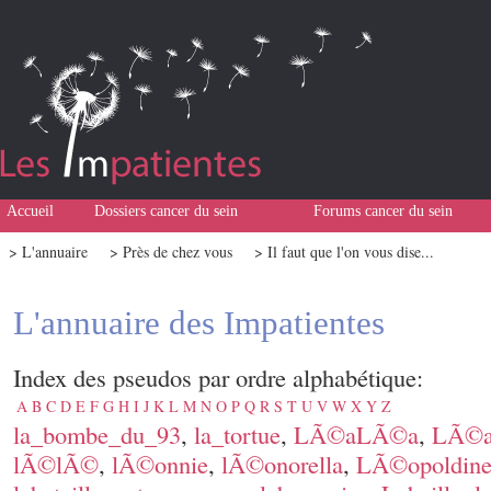
Accueil
Dossiers cancer du sein
Forums cancer du sein
> L'annuaire
> Près de chez vous
> Il faut que l'on vous dise...
L'annuaire des Impatientes
Index des pseudos par ordre alphabétique:
A
B
C
D
E
F
G
H
I
J
K
L
M
N
O
P
Q
R
S
T
U
V
W
X
Y
Z
la_bombe_du_93
,
la_tortue
,
LÃ©aLÃ©a
,
LÃ©a
lÃ©lÃ©
,
lÃ©onnie
,
lÃ©onorella
,
LÃ©opoldin