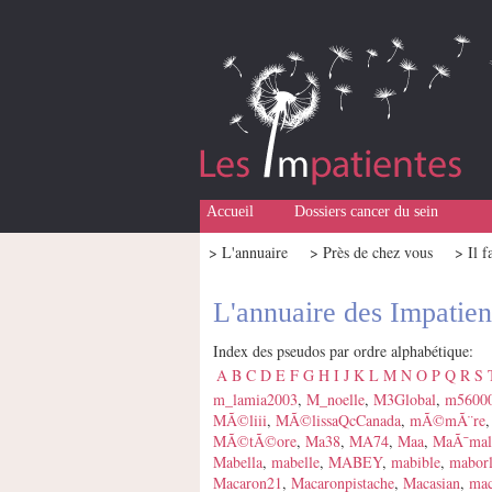
Accueil
Dossiers cancer du sein
> L'annuaire
> Près de chez vous
> Il f
L'annuaire des Impatien
Index des pseudos par ordre alphabétique:
A
B
C
D
E
F
G
H
I
J
K
L
M
N
O
P
Q
R
S
m_lamia2003
,
M_noelle
,
M3Global
,
m5600
MÃ©liii
,
MÃ©lissaQcCanada
,
mÃ©mÃ¨re
MÃ©tÃ©ore
,
Ma38
,
MA74
,
Maa
,
MaÃ¯mal
Mabella
,
mabelle
,
MABEY
,
mabible
,
maborl
Macaron21
,
Macaronpistache
,
Macasian
,
mac