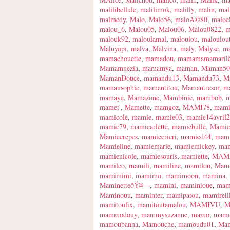
malilibellule
,
malilimok
,
malilly
,
malin
,
mal
malmedy
,
Malo
,
Malo56
,
maloÃ©80
,
maloe
malou_6
,
Malou05
,
Malou06
,
Malou0822
,
m
malouk92
,
maloulamal
,
maloulou
,
maloulou
Maluyopi
,
malva
,
Malvina
,
maly
,
Malyse
,
ma
mamachouette
,
mamadou
,
mamamamamaril
Mamamnezia
,
mamamya
,
maman
,
Maman50
MamanDouce
,
mamandu13
,
Mamandu73
,
M
mamansophie
,
mamantitou
,
Mamantresor
,
m
mamaye
,
Mamazone
,
Mambinie
,
mambob
,
m
mamet'
,
Mamette
,
mamgoz
,
MAMI78
,
mami
mamicole
,
mamie
,
mamie03
,
mamie14avril
mamie79
,
mamiearlette
,
mamiebulle
,
Mamie
Mamiecrepes
,
mamiecricri
,
mamied44
,
mami
Mamieline
,
mamiemarie
,
mamiemickey
,
ma
mamienicole
,
mamiesouris
,
mamiette
,
MAM
mamileo
,
mamili
,
mamiline
,
mamilou
,
Mami
mamimimi
,
mamimo
,
mamimoon
,
mamina
,
MaminetteðŸ¤—
,
mamini
,
maminioue
,
mam
Maminouu
,
maminter
,
mamipatou
,
mamireil
mamitoufix
,
mamitoutamalou
,
MAMIVU
,
M
mammodouy
,
mammysuzanne
,
mamo
,
mamo
mamoubanna
,
Mamouche
,
mamoudu01
,
Ma