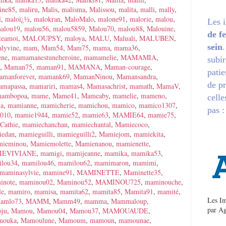
ine85
,
maliru
,
Malis
,
malisma
,
Malissou
,
malita
,
malli
,
mally
,
l
,
maloï¿½
,
malokran
,
MaloMalo
,
malone91
,
malorie
,
malou
,
Les 
alou19
,
malou56
,
malou5859
,
Malou70
,
malou88
,
Malouine
,
de f
teamoi
,
MALOUPSY
,
maloya
,
MALU
,
Maluali
,
MALUBEN
,
sein
lyvine
,
mam
,
Mam54
,
Mam75
,
mama
,
mama36
,
ène
,
mamamanestuneheroine
,
mamamelie
,
MAMAMIA
,
subir
,
Maman75
,
maman91
,
MAMANA
,
Maman-courage
,
patie
amanforever
,
mamank69
,
MamanNinou
,
Mamansandra
,
de pr
amapassa
,
mamariri
,
mamas4
,
Mamasachrist
,
mamath
,
MamaV
,
ambopoa
,
mame
,
Mame41
,
Mameaby
,
mamelie
,
mameno
,
celle
a
,
mamianne
,
mamicherie
,
mamichou
,
mamico
,
mamico1307
,
pas :
2010
,
mamie1944
,
mamie52
,
mamie63
,
MAMIE64
,
mamie75
,
Cathie
,
mamiechanchan
,
mamiechantal
,
Mamiecoco
,
edan
,
mamieguilli
,
mamieguilli2
,
Mamiejom
,
mamiekita
,
mieminou
,
Mamiemolette
,
Mamienanou
,
mamienette
,
IEVIVIANE
,
mamigi
,
mamijeanne
,
mamika
,
mamika53
,
lou34
,
mamilou46
,
mamilou62
,
mamimaron
,
mamimi
,
maminasylvie
,
mamine91
,
MAMINETTE
,
Maminette35
,
inote
,
maminou02
,
Maminou52
,
MAMINOU725
,
maminouche
,
le
,
mamiro
,
mamisa
,
mamita62
,
mamita85
,
Mamita91
,
mamité
,
Les Im
amlo73
,
MAMM
,
Mamm49
,
mamma
,
Mammaloup
,
par
Ag
ju
,
Mamou
,
Mamou04
,
Mamou37
,
MAMOUAUDE
,
mouka
,
Mamoulune
,
Mamoum
,
mamoun
,
mamounae
,