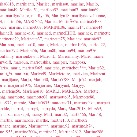
ika6618
,
marikianti
,
Marilee
,
marilisou
,
marilne
,
Marilo
,
marilou49
,
Marilou51
,
marilou52
,
marilou67
,
marilou69
,
yn
,
marilyn/icare
,
marilyn06
,
Marilyn18
,
marilyndevalbonne
,
M
,
marimi56
,
MARIN52
,
Marina
,
MarinÃ©e
,
marina5400
,
ouce
,
marine
,
marine007
,
MARINE06
,
marine14
,
marine44
,
arineB
,
marine-c10
,
marined
,
marineEIDE
,
marinek
,
marinette
,
marinette29
,
Marinette37
,
marinette75
,
Marinev
,
marinic92
,
Marinou
,
marinou10
,
mario
,
Marion
,
marion1956
,
marion22
,
marion372
,
Marion56
,
Marion80
,
marion94
,
marion976
,
onfanny
,
marionkevin
,
MarionL
,
Marionlamy
,
Marionmarie
,
nwolff
,
marioun
,
marioushka
,
maripier
,
mariposa
,
ariss
,
marit
,
maritÃ©65
,
maritche
,
maritchou***
,
Marite32
,
aritï¿½
,
maritxu
,
Marivel9
,
Marivictoire
,
marivien
,
Marizcat
,
,
marjijane
,
Marjo
,
Marjo30
,
Marjo5788
,
Marjo74
,
marjob
,
rie
,
marjorie1975
,
Marjoriiie
,
Marjynet
,
Marjyy
,
,
marlene50
,
Marlenou10
,
MARLI
,
MARLISA
,
Marlotte
,
mig
,
marmotte
,
marmotte08
,
marmotte65
,
Marmotte80
,
tus972
,
marnie
,
Marnie0635
,
marotruc71
,
marouschka
,
marpett
,
rride
,
marrol
,
marry3
,
marrydo
,
Mars
,
Mars2018
,
Mars69
,
,
marsu
,
marsupil
,
marsy
,
Mart
,
mart32
,
mart3466
,
Mart48
,
,
martha
,
martharose
,
marthe
,
marthe130
,
marthe62
,
tinane
,
martine
,
Martine***
,
martine.92
,
martine.h74
,
ine1953
,
martine2004
,
martine22
,
Martine2612
,
Martine286
,