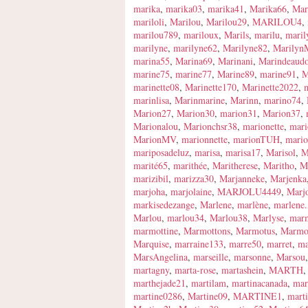
marika
,
marika03
,
marika41
,
Marika66
,
Mar
mariloli
,
Marilou
,
Marilou29
,
MARILOU4
,
marilou789
,
mariloux
,
Marils
,
marilu
,
maril
marilyne
,
marilyne62
,
Marilyne82
,
Marilyn
marina55
,
Marina69
,
Marinani
,
Marindeaud
marine75
,
marine77
,
Marine89
,
marine91
,
M
marinette08
,
Marinette170
,
Marinette2022
,
marinlisa
,
Marinmarine
,
Marinn
,
marino74
,
Marion27
,
Marion30
,
marion31
,
Marion37
,
Marionalou
,
Marionchsr38
,
marionette
,
mari
MarionMV
,
marionnette
,
marionTUH
,
mario
mariposadeluz
,
marisa
,
marisa17
,
Marisol
,
M
marité65
,
marithée
,
Maritherese
,
Maritho
,
M
marizibil
,
marizza30
,
Marjanneke
,
Marjenka
marjoha
,
marjolaine
,
MARJOLU4449
,
Marjo
markisedezange
,
Marlene
,
marlène
,
marlene.
Marlou
,
marlou34
,
Marlou38
,
Marlyse
,
mar
marmottine
,
Marmottons
,
Marmotus
,
Marmo
Marquise
,
marraine133
,
marre50
,
marret
,
ma
MarsAngelina
,
marseille
,
marsonne
,
Marsou
martagny
,
marta-rose
,
martashein
,
MARTH
marthejade21
,
martilam
,
martinacanada
,
mar
martine0286
,
Martine09
,
MARTINE1
,
mart