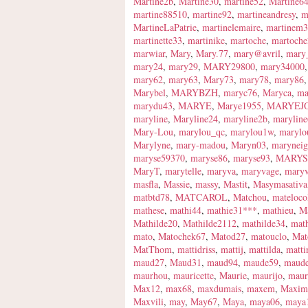
Martine2b
,
Martine30
,
martine52
,
Martine6
martine88510
,
martine92
,
martineandresy
,
m
MartineLaPatrie
,
martinelemaire
,
martinem
martinette33
,
martinike
,
martoche
,
martoch
marwiar
,
Mary
,
Mary.77
,
mary@avril
,
mary
mary24
,
mary29
,
MARY29800
,
mary34000
mary62
,
mary63
,
Mary73
,
mary78
,
mary86
Marybel
,
MARYBZH
,
maryc76
,
Maryca
,
ma
marydu43
,
MARYE
,
Marye1955
,
MARYEJ
maryline
,
Maryline24
,
maryline2b
,
marylin
Mary-Lou
,
marylou_qc
,
marylou1w
,
marylo
Marylyne
,
mary-madou
,
Maryn03
,
maryneig
maryse59370
,
maryse86
,
maryse93
,
MARYS
MaryT
,
marytelle
,
maryva
,
maryvage
,
mary
masfla
,
Massie
,
massy
,
Mastit
,
Masymasativa
matbtd78
,
MATCAROL
,
Matchou
,
mateloco
mathese
,
mathi44
,
mathie31***
,
mathieu
,
M
Mathilde20
,
Mathilde2112
,
mathilde34
,
math
mato
,
Matochek67
,
Matod27
,
matouclo
,
Mat
MatThom
,
mattidriss
,
mattij
,
mattilda
,
matti
maud27
,
Maud31
,
maud94
,
maude59
,
maud
maurhou
,
mauricette
,
Maurie
,
maurijo
,
maur
Max12
,
max68
,
maxdumais
,
maxem
,
Maxim
Maxvili
,
may
,
May67
,
Maya
,
maya06
,
maya