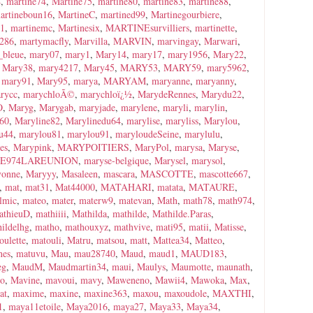
4
,
martine74
,
Martine75
,
martine80
,
martine83
,
martine88
,
artineboun16
,
MartineC
,
martined99
,
Martinegourbiere
,
31
,
martinemc
,
Martinesix
,
MARTINEsurvilliers
,
martinette
,
e286
,
martymacfly
,
Marvilla
,
MARVIN
,
marvingay
,
Marwari
,
_bleue
,
mary07
,
mary1
,
Mary14
,
mary17
,
mary1956
,
Mary22
,
,
Mary38
,
mary4217
,
Mary45
,
MARY53
,
MARY59
,
mary5962
,
,
mary91
,
Mary95
,
marya
,
MARYAM
,
maryanne
,
maryanny
,
rycc
,
marychloÃ©
,
marychloï¿½
,
MarydeRennes
,
Marydu22
,
O
,
Maryg
,
Marygab
,
maryjade
,
marylene
,
maryli
,
marylin
,
e60
,
Maryline82
,
Marylinedu64
,
marylise
,
maryliss
,
Marylou
,
u44
,
marylou81
,
marylou91
,
maryloudeSeine
,
marylulu
,
es
,
Marypink
,
MARYPOITIERS
,
MaryPol
,
marysa
,
Maryse
,
E974LAREUNION
,
maryse-belgique
,
Marysel
,
marysol
,
vonne
,
Maryyy
,
Masaleen
,
mascara
,
MASCOTTE
,
mascotte667
,
,
mat
,
mat31
,
Mat44000
,
MATAHARI
,
matata
,
MATAURE
,
lmic
,
mateo
,
mater
,
materw9
,
matevan
,
Math
,
math78
,
math974
,
athieuD
,
mathiiii
,
Mathilda
,
mathilde
,
Mathilde.Paras
,
ildelhg
,
matho
,
mathouxyz
,
mathvive
,
mati95
,
matii
,
Matisse
,
oulette
,
matouli
,
Matru
,
matsou
,
matt
,
Mattea34
,
Matteo
,
nes
,
matuvu
,
Mau
,
mau28740
,
Maud
,
maud1
,
MAUD183
,
eg
,
MaudM
,
Maudmartin34
,
maui
,
Maulys
,
Maumotte
,
maunath
,
o
,
Mavine
,
mavoui
,
mavy
,
Maweneno
,
Mawii4
,
Mawoka
,
Max
,
at
,
maxime
,
maxine
,
maxine363
,
maxou
,
maxoudole
,
MAXTHI
,
1
,
maya11etoile
,
Maya2016
,
maya27
,
Maya33
,
Maya34
,