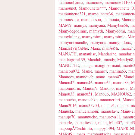
mamounbanna
,
mamoune
,
mamoune11100
,
mamounet
,
Mamounette***
,
Mamounette_0
mamounette321
,
mamounette36
,
mamounett
mamousette
,
mamoussou
,
mamouta
,
Mamouz
MAMY
,
mamya
,
mamyana
,
Mamybee56
,
ma
Mamydegodinne
,
mamydi
,
Mamydomi
,
mam
mamylulang
,
mamymimi
,
mamymimie
,
Ma
mamynormandie
,
mamynou
,
mamypidoux
,
MamzelVirGiNie
,
Mana
,
manÃ©li
,
mana24
MANATH
,
manaulise
,
Mandarine
,
mandarin
mandragore139
,
Mandub
,
mandy
,
Mandy68
MANETTE
,
manga
,
mangine
,
mani
,
mani6
manicou972
,
Manie
,
manie4
,
manina63
,
man
Mannoes
,
mannouch
,
mano
,
mano47
,
Manoli
Manon42
,
manon46
,
manon65
,
manon83
,
M
manonmorin
,
ManonN
,
Manono
,
manou
,
Ma
Manou33
,
manou51
,
Manou6
,
MANOU62
,
manouche
,
manouchka
,
manoucricri
,
Mano
Manu2016
,
manu33700
,
manu91
,
manue
,
m
Manuela
,
manuelamour
,
manuela-v
,
Manu-el
manujo70
,
manunuche
,
manureva11
,
manur
maperle
,
mapetitesour
,
mapi
,
Mapi07
,
mapi3
mapoupÃ©echimio
,
mappy1494
,
MAPRIN
MAR951
,
mara
,
maraboutzoha
,
marasoleal
,