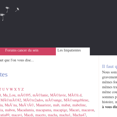
Forums cancer du sein
Les Impatientes
aut que l'on vous dise...
Il faut 
Nous somm
tes
gravement
mêmes for
mêmes tra
T
U
V
W
X
Y
Z
même cour
0
,
Ma_Lou
,
mÃ©l95
,
mÃ©lanie
,
MÃ©lavie
,
MÃ©li.d
,
sommes pa
,
MÃ©mÃ©82
,
MÃ©re2ados
,
mÃ©sange
,
MÃ©sangebleue
,
histoire,
ia
,
MaÃ¯na
,
MaÃ¯tÃ©
,
Maaarieee
,
mab
,
mabat
,
mabeline
,
à vous dir
ia
,
mabou
,
Macadamia
,
macapama
,
macapige
,
Macari
,
macaron
,
atia89
,
macavi
,
Macdi
,
maceto
,
macha
,
macha1
,
Macha47
,