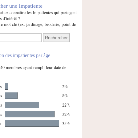
her une Impatiente
itez connaître les Impatientes qui partagent
s d'intérêt ?
e mot clé (ex: jardinage, broderie, point de
on des impatientes par âge
2040 membres ayant rempli leur date de
s
2%
ns
8%
ns
22%
ns
32%
+
35%