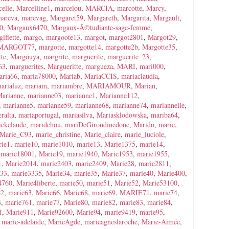
elle
,
Marcelline1
,
marcelou
,
MARCIA
,
marcotte
,
Marcy
,
areva
,
marevag
,
Margaret59
,
Margareth
,
Margarita
,
Margault
,
0
,
Margaux6470
,
Margaux-Ã©tudiante-sage-femme
,
iflette
,
margo
,
margoote13
,
margot
,
margot2801
,
Margot29
,
MARGOT77
,
margotte
,
margotte14
,
margotte2b
,
Margotte35
,
te
,
Margouya
,
margrite
,
marguerite
,
marguerite_23
,
63
,
marguerites
,
Margueritte
,
margueza
,
MARI
,
mari000
,
aria66
,
maria78000
,
Mariab
,
MariaCCIS
,
mariaclaudia
,
arialuz
,
mariam
,
mariambre
,
MARIAMOUR
,
Marian
,
arianne
,
marianne03
,
marianne1
,
Marianne112
,
,
marianne5
,
marianne59
,
marianne68
,
marianne74
,
mariannelle
,
ralta
,
mariaportugal
,
mariasilva
,
Mariasklodowska
,
mariba64
,
ickclaude
,
maridchou
,
mariDeGirondinedonc
,
Marido
,
marie
,
Marie_C93
,
marie_christine
,
Marie_claire
,
marie_luciole
,
rie1
,
marie10
,
marie1010
,
marie13
,
Marie1375
,
marie14
,
,
marie18001
,
Marie19
,
marie1940
,
Marie1953
,
marie1955
,
1
,
Marie2014
,
marie2403
,
marie2409
,
Marie28
,
marie2811
,
e33
,
marie3335
,
Marie34
,
marie35
,
Marie37
,
marie40
,
Marie400
,
4760
,
Marie4liberte
,
marie50
,
marie51
,
Marie52
,
Marie53100
,
62
,
marie63
,
Marie66
,
Marie68
,
marie69
,
MARIE71
,
marie74
,
3
,
marie761
,
marie77
,
Marie80
,
marie82
,
marie83
,
marie84
,
1
,
Marie911
,
Marie92600
,
Marie94
,
marie9419
,
marie95
,
,
marie-adelaide
,
MarieAgde
,
marieagneslaroche
,
Marie-Aimée
,