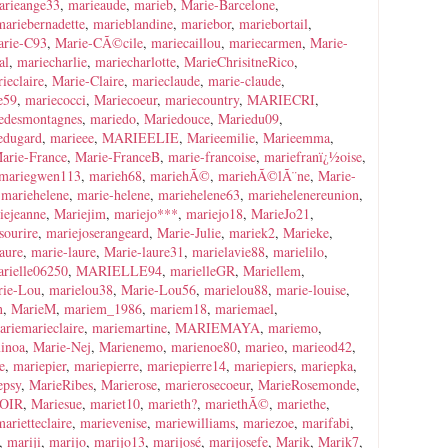
arieange33
,
marieaude
,
marieb
,
Marie-Barcelone
,
mariebernadette
,
marieblandine
,
mariebor
,
mariebortail
,
rie-C93
,
Marie-CÃ©cile
,
mariecaillou
,
mariecarmen
,
Marie-
al
,
mariecharlie
,
mariecharlotte
,
MarieChrisitneRico
,
ieclaire
,
Marie-Claire
,
marieclaude
,
marie-claude
,
e59
,
mariecocci
,
Mariecoeur
,
mariecountry
,
MARIECRI
,
edesmontagnes
,
mariedo
,
Mariedouce
,
Mariedu09
,
edugard
,
marieee
,
MARIEELIE
,
Marieemilie
,
Marieemma
,
arie-France
,
Marie-FranceB
,
marie-francoise
,
mariefranï¿½oise
,
mariegwen113
,
marieh68
,
mariehÃ©
,
mariehÃ©lÃ¨ne
,
Marie-
,
mariehelene
,
marie-helene
,
mariehelene63
,
mariehelenereunion
,
iejeanne
,
Mariejim
,
mariejo***
,
mariejo18
,
MarieJo21
,
sourire
,
mariejoserangeard
,
Marie-Julie
,
mariek2
,
Marieke
,
aure
,
marie-laure
,
Marie-laure31
,
marielavie88
,
marielilo
,
rielle06250
,
MARIELLE94
,
marielleGR
,
Mariellem
,
rie-Lou
,
marielou38
,
Marie-Lou56
,
marielou88
,
marie-louise
,
n
,
MarieM
,
mariem_1986
,
mariem18
,
mariemael
,
ariemarieclaire
,
mariemartine
,
MARIEMAYA
,
mariemo
,
inoa
,
Marie-Nej
,
Marienemo
,
marienoe80
,
marieo
,
marieod42
,
e
,
mariepier
,
mariepierre
,
mariepierre14
,
mariepiers
,
mariepka
,
epsy
,
MarieRibes
,
Marierose
,
marierosecoeur
,
MarieRosemonde
,
OIR
,
Mariesue
,
mariet10
,
marieth?
,
mariethÃ©
,
mariethe
,
marietteclaire
,
marievenise
,
mariewilliams
,
mariezoe
,
marifabi
,
,
mariji
,
marijo
,
marijo13
,
marijosé
,
marijosefe
,
Marik
,
Marik7
,