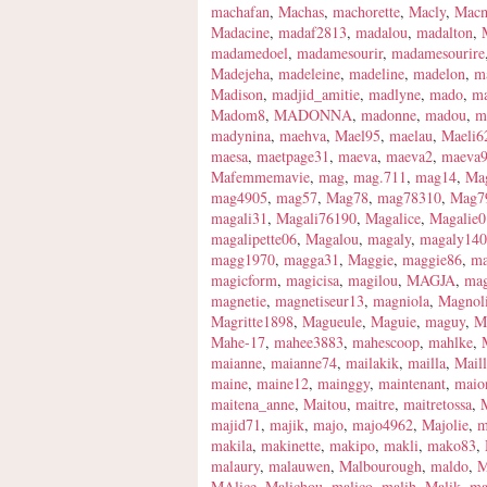
machafan
,
Machas
,
machorette
,
Macly
,
Mac
Madacine
,
madaf2813
,
madalou
,
madalton
,
madamedoel
,
madamesourir
,
madamesourire
Madejeha
,
madeleine
,
madeline
,
madelon
,
m
Madison
,
madjid_amitie
,
madlyne
,
mado
,
m
Madom8
,
MADONNA
,
madonne
,
madou
,
m
madynina
,
maehva
,
Mael95
,
maelau
,
Maeli6
maesa
,
maetpage31
,
maeva
,
maeva2
,
maeva
Mafemmemavie
,
mag
,
mag.711
,
mag14
,
Ma
mag4905
,
mag57
,
Mag78
,
mag78310
,
Mag7
magali31
,
Magali76190
,
Magalice
,
Magalie0
magalipette06
,
Magalou
,
magaly
,
magaly14
magg1970
,
magga31
,
Maggie
,
maggie86
,
ma
magicform
,
magicisa
,
magilou
,
MAGJA
,
mag
magnetie
,
magnetiseur13
,
magniola
,
Magnol
Magritte1898
,
Magueule
,
Maguie
,
maguy
,
M
Mahe-17
,
mahee3883
,
mahescoop
,
mahlke
,
maianne
,
maianne74
,
mailakik
,
mailla
,
Mail
maine
,
maine12
,
mainggy
,
maintenant
,
maio
maitena_anne
,
Maitou
,
maitre
,
maitretossa
,
majid71
,
majik
,
majo
,
majo4962
,
Majolie
,
m
makila
,
makinette
,
makipo
,
makli
,
mako83
,
malaury
,
malauwen
,
Malbourough
,
maldo
,
MAlice
,
Malichou
,
malico
,
malih
,
Malik
,
ma