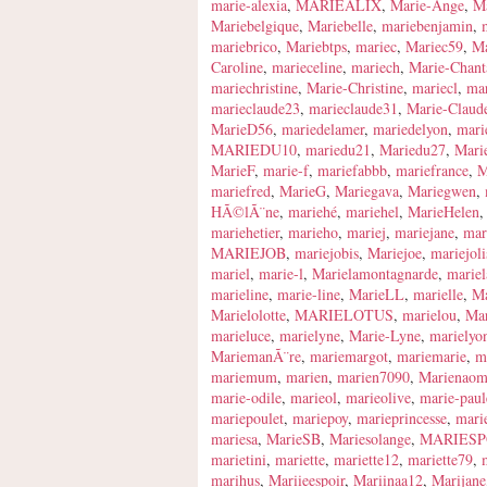
marie-alexia
,
MARIEALIX
,
Marie-Ange
,
M
Mariebelgique
,
Mariebelle
,
mariebenjamin
,
mariebrico
,
Mariebtps
,
mariec
,
Mariec59
,
Ma
Caroline
,
marieceline
,
mariech
,
Marie-Chant
mariechristine
,
Marie-Christine
,
mariecl
,
mar
marieclaude23
,
marieclaude31
,
Marie-Claud
MarieD56
,
mariedelamer
,
mariedelyon
,
mari
MARIEDU10
,
mariedu21
,
Mariedu27
,
Mari
MarieF
,
marie-f
,
mariefabbb
,
mariefrance
,
M
mariefred
,
MarieG
,
Mariegava
,
Mariegwen
,
HÃ©lÃ¨ne
,
mariehé
,
mariehel
,
MarieHelen
mariehetier
,
marieho
,
mariej
,
mariejane
,
mar
MARIEJOB
,
mariejobis
,
Mariejoe
,
mariejoli
mariel
,
marie-l
,
Marielamontagnarde
,
mariel
marieline
,
marie-line
,
MarieLL
,
marielle
,
Ma
Marielolotte
,
MARIELOTUS
,
marielou
,
Ma
marieluce
,
marielyne
,
Marie-Lyne
,
marielyo
MariemanÃ¨re
,
mariemargot
,
mariemarie
,
m
mariemum
,
marien
,
marien7090
,
Marienaom
marie-odile
,
marieol
,
marieolive
,
marie-paul
mariepoulet
,
mariepoy
,
marieprincesse
,
mari
mariesa
,
MarieSB
,
Mariesolange
,
MARIESP
marietini
,
mariette
,
mariette12
,
mariette79
,
marihus
,
Mariieespoir
,
Mariinaa12
,
Marijane