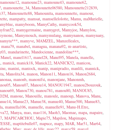
mamoune12
,
mamoune23
,
mamoune43
,
mamoune62
,
7
,
mamounette_34
,
Mamounette06580
,
Mamounette212839
,
e37
,
Mamounette88
,
Mamounita
,
mamounnette
,
mamour
,
ette
,
mampatty
,
mamsat
,
mamsellelolotte
,
Mamu
,
maMurielle
,
myblue
,
mamyboom
,
MamyCathy
,
mamycook54
,
yfran52
,
mamygermaine
,
mamygret
,
Mamyjoe
,
Mamylou
,
mymone
,
Mamymouch
,
mamymulang
,
mamynanon
,
mamynany
,
mamyta***
,
mamyve
,
MAMZEL
,
Mamzellealex
,
,
mana79
,
manabel
,
managua
,
manana92
,
m-anartiste
,
e03
,
mandarinette
,
Mandocienne
,
mandoline***
,
,
Manel
,
manel1617
,
manel28
,
Manel95
,
Manela
,
manelle
,
3
,
manick
,
manick18
,
Manick22
,
MANICK52
,
manicou
,
ine
,
manini
,
maniock
,
manip
,
manipradio
,
manlili
,
mannick
,
ta
,
Manolita34
,
manon
,
Manon11
,
Manon16
,
Manon2684
,
anonaa
,
manonb
,
manonifsi
,
manonjane
,
Manonmh
,
nou05
,
Manou07
,
Manou14
,
MANOU1947
,
manou2bouzouk
,
manou69
,
Manou730
,
manou781
,
manou80
,
MANOU85
,
uD2M
,
manoue
,
Manouille
,
manoule
,
manoup
,
Manova
,
Manu
,
anue14
,
Manue23
,
Manue38
,
manue40
,
Manue500
,
Manue83
,
la
,
manuella106
,
manuelle
,
manuelle91
,
Manu-H.Etre
,
eva72
,
Manya
,
mao
,
mao116
,
Maoh3
,
Maomae
,
mapa
,
mapaire
,
7
,
MAPICARCHOU
,
Mapie75
,
Mapilou
,
Mapimapo
,
CESSE
,
maptitebulle07
,
mapuce
,
mapy
,
MAR
,
Mar51
,
Mar64
,
Marbie
,
Marc
,
marc.de.lille
,
marc22
,
marce59
,
marcel
,