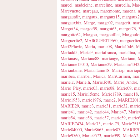
marcel_madeleine
,
marceline
,
marcella
,
Marc
Marcynette
,
maregau
,
maremonte
,
marena
,
m
margautdlr
,
margaux
,
margaux15
,
margaux2
margauxbiz
,
Marge
,
marge02
,
margerit
,
marg
Margot34
,
margot59
,
margot63
,
margot76
,
margotte62
,
Margou
,
margouillat
,
Margoulot
Marguerite2
,
MARGUERITE60
,
marguerite
Mari2Flavie
,
Maria
,
maria08
,
Maria1546
,
M
Mariadd5
,
MariaF
,
mariafranca
,
marialina
,
m
Marianass
,
Mariane88
,
mariange
,
Mariann
,
M
Marianne13013
,
Marianne29
,
Marianne4342
Mariantame
,
Mariantame18
,
Mariap
,
mariape
maribea
,
maribel
,
Marica
,
MariCarmen
,
mar
marie.c
,
Marie.h
,
Marie.R40
,
Marie_Andre
,
Marie_Pley
,
marie03
,
marie08
,
Marie09
,
ma
marie15
,
Marie15eme
,
Marie1789
,
marie18
Marie1958
,
marie1976
,
marie2
,
MARIE201
MARIE29
,
marie3
,
marie31
,
marie32
,
mari
marie41
,
marie42
,
marie44
,
Marie47
,
Marie
marie54
,
marie56
,
marie57
,
marie59
,
marie
MARIE7474
,
Marie75
,
marie-75
,
Marie751
Marie84000
,
Marie8665
,
marie87
,
MARIE9
Marie9560
,
Marie9573
,
marie999
,
MarieA2