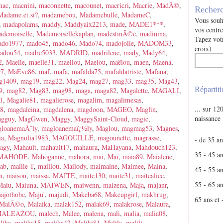
mac
,
macnini
,
maconnette
,
macounet
,
macricri
,
Macrie
,
MadÃ©
,
Recherc
Madame.et.si?
,
madamebou
,
Madamebulle
,
MadameC
,
Vous souha
,
madapolams
,
maddy
,
Maddyaix2213
,
made
,
MADE1***
,
vos centre
ademoiselle
,
Mademoisellekaplan
,
madestinÃ©e
,
madinina
,
Tapez votr
ado1977
,
mado45
,
mado46
,
Mado74
,
madojolie
,
MADOM33
,
croix)
adou54
,
madre5033
,
MADRID
,
madrilene
,
mady
,
Mady64
,
2
,
Maelle
,
maelle31
,
maellou
,
Maelou
,
maëlou
,
maen
,
Maena
,
97
,
MaEve86
,
maf
,
mafa
,
mafalda75
,
mafaldatriste
,
Mafana
,
g1409
,
mag19
,
mag22
,
Mag24
,
mag27
,
mag33
,
mag35
,
Mag43
,
Répartiti
9
,
mag82
,
Mag83
,
mag98
,
maga
,
maga82
,
Magalette
,
MAGALI
,
1
,
Magalie81
,
magalierose
,
magalim
,
magalimesas
,
... sur 1
08
,
magdaleina
,
magdalena
,
magdoon
,
MAGEO
,
Magfin
,
naissance
gguy
,
MagGwen
,
Maggy
,
MaggySaint-Cloud
,
magic
,
loanemaÃ¯ly
,
magloanemaï¿½ly
,
Maglou
,
magmag53
,
Magnes
,
ia
,
Magnolia1983
,
MAGOUILLE
,
magounette
,
magrasse
,
- de 35 an
agy
,
Mahault
,
mahault17
,
mahaura
,
MaHayana
,
Mahdouch123
,
35 - 45 a
MAHODE
,
Mahoganne
,
mahora
,
mai
,
Maï
,
maia89
,
Maialene
,
lab
,
maille-T
,
maillou
,
Mailody
,
maimaine
,
Maimee
,
Maina
,
45 - 55 a
n
,
maison
,
maissa
,
MAITE
,
maite130
,
maite31
,
maitealice
,
55 - 65 a
Maiu
,
Maiuna
,
MAIWEN
,
maiwenn
,
maizena
,
Maja
,
majanr
,
ajothobe
,
Maju'
,
majudi
,
Makeba68
,
Makeupgirl
,
makhrug
,
65 ans et 
MalÃ©o
,
Malaika
,
malak152
,
malak69
,
malakrose
,
Malaura
,
MALEAZOU
,
malech
,
Malee
,
malena
,
mali
,
malia
,
malia08
,
lika
,
malika15
,
malika42
,
Maliki81
,
Malila
,
malili
,