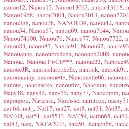
nanou12
,
Nanou13
,
Nanou13013
,
nanou13118
,
Nanou1968
,
nanou2004
,
Nanou2013
,
nanou2204
nanou358
,
nanou38
,
NANOU39
,
nanou42
,
nano
nanou54
,
Nanou57
,
nanou69
,
nanou7044
,
Nanou
Nanou74100
,
Nanou76
,
Nanou77
,
Nanou7722
,
n
nanou83
,
nanou87
,
Nanou91
,
Nanou92
,
nanou93
Nanouanne
,
nanoubredeha
,
nanouch2008
,
nanou
Nanoue
,
Nanoue Fr-Ch***
,
nanoue22
,
Nanoue4
nanoueJR
,
nanouelarochelle
,
nanouk
,
nanouk91
nanounanny
,
nanounette
,
Nanounette06
,
nanouno
nanous
,
nanouscka
,
nanoutim
,
Nanouuu
,
nanouz
Nany18
,
nany45
,
nany55
,
nany77
,
Naocomm
,
na
napoupou
,
Naraissa
,
Narcisse
,
narutoze
,
nassy51
nat.64
,
nat_
,
Nat17
,
nat27
,
nat3
,
nat31
,
Nat35
,
n
NAT44
,
nat51
,
nat5513
,
NAT59
,
nat6665
,
nat74
nat83
,
nata
,
NATA2013
,
nata91
,
natach68
,
nata