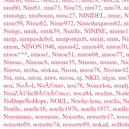
nini60
,
Nini61
,
nini73
,
Nini75
,
nini77
,
nini78
,
n
niniange
,
niniboum
,
ninic27
,
NINIDEL
,
ninie
,
N
ninie59
,
Ninie62
,
Ninie972
,
Niniethequeen62
,
ni
Ninige
,
ninik
,
ninik59
,
Ninille
,
NININE
,
ninine
ninip
,
ninipasdebol
,
ninipontault
,
niniri
,
ninit
,
Ni
ninon
,
NINON1946
,
ninon42
,
ninon49
,
ninon70
ninou***
,
ninou1
,
Ninou51
,
ninou68
,
ninou77
,
n
Ninouc
,
Ninouch
,
ninoue35
,
Ninous
,
nioune
,
Niq
Nirove
,
nisha
,
niskua
,
Nison
,
nisou78
,
Nisrine42
Nit
,
nita
,
nitou
,
niwt
,
nizou
,
nj
,
NKD
,
nlgar
,
nm
noa
,
NoÃ«l
,
NoÃ©mie
,
noa78
,
Noacelou
,
noadj
NoaZÃ©lieBÃ©rÃ©nice
,
noca84
,
nochin
,
Node
NoDopeNoHope
,
NOEL
,
Noelie-lena
,
noella
,
N
Noëlle
,
noelle16
,
noelle1976
,
noelle1977
,
noell
Noeminnie
,
noemmie
,
Noisette
,
noisette17
,
nois
noisette69
,
noisette74
,
noisette89
,
nokad
,
nollett