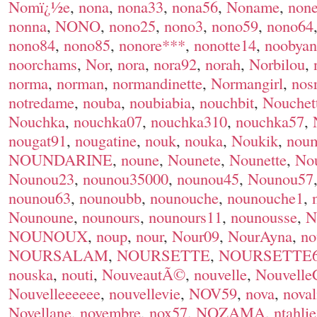
Nomï¿½e
,
nona
,
nona33
,
nona56
,
Noname
,
none
nonna
,
NONO
,
nono25
,
nono3
,
nono59
,
nono64
nono84
,
nono85
,
nonore***
,
nonotte14
,
noobyan
noorchams
,
Nor
,
nora
,
nora92
,
norah
,
Norbilou
,
norma
,
norman
,
normandinette
,
Normangirl
,
nos
notredame
,
nouba
,
noubiabia
,
nouchbit
,
Nouchet
Nouchka
,
nouchka07
,
nouchka310
,
nouchka57
,
nougat91
,
nougatine
,
nouk
,
nouka
,
Noukik
,
nou
NOUNDARINE
,
noune
,
Nounete
,
Nounette
,
Nou
Nounou23
,
nounou35000
,
nounou45
,
Nounou57
nounou63
,
nounoubb
,
nounouche
,
nounouche1
,
Nounoune
,
nounours
,
nounours11
,
nounousse
,
N
NOUNOUX
,
noup
,
nour
,
Nour09
,
NourAyna
,
no
NOURSALAM
,
NOURSETTE
,
NOURSETTE
nouska
,
nouti
,
NouveautÃ©
,
nouvelle
,
Nouvelle
Nouvelleeeeee
,
nouvellevie
,
NOV59
,
nova
,
noval
Novellane
,
novembre
,
nox57
,
NOZAMA
,
ntahli