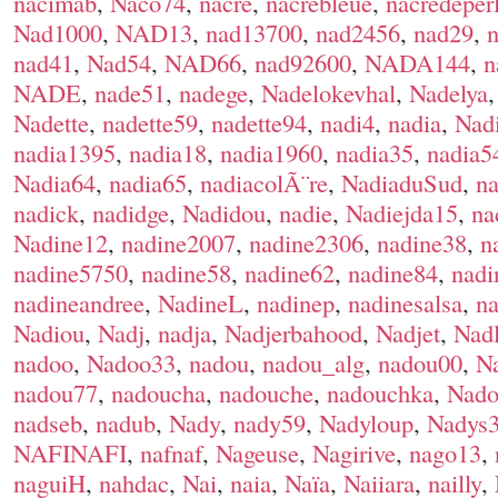
nacimab
,
Naco74
,
nacre
,
nacrebleue
,
nacredeper
Nad1000
,
NAD13
,
nad13700
,
nad2456
,
nad29
,
nad41
,
Nad54
,
NAD66
,
nad92600
,
NADA144
,
n
NADE
,
nade51
,
nadege
,
Nadelokevhal
,
Nadelya
Nadette
,
nadette59
,
nadette94
,
nadi4
,
nadia
,
Nad
nadia1395
,
nadia18
,
nadia1960
,
nadia35
,
nadia5
Nadia64
,
nadia65
,
nadiacolÃ¨re
,
NadiaduSud
,
n
nadick
,
nadidge
,
Nadidou
,
nadie
,
Nadiejda15
,
na
Nadine12
,
nadine2007
,
nadine2306
,
nadine38
,
n
nadine5750
,
nadine58
,
nadine62
,
nadine84
,
nadi
nadineandree
,
NadineL
,
nadinep
,
nadinesalsa
,
na
Nadiou
,
Nadj
,
nadja
,
Nadjerbahood
,
Nadjet
,
Nadl
nadoo
,
Nadoo33
,
nadou
,
nadou_alg
,
nadou00
,
N
nadou77
,
nadoucha
,
nadouche
,
nadouchka
,
Nado
nadseb
,
nadub
,
Nady
,
nady59
,
Nadyloup
,
Nadys
NAFINAFI
,
nafnaf
,
Nageuse
,
Nagirive
,
nago13
,
naguiH
,
nahdac
,
Nai
,
naia
,
Naïa
,
Naiiara
,
nailly
,