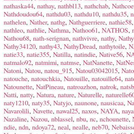
nathaska44
,
nathay
,
nathbl13
,
nathchab
,
Nathcoe
Nathdoudou64
,
nathdu03
,
nathdu10
,
nathdu35
,
n
nathelen
,
Nather
,
nathg
,
Nathguerriere
,
nathie58
nathleo
,
nathlie
,
Nathma
,
Nathoo61
,
NATHOS
,
Nathou68
,
nath-serignan
,
nathvivre
,
nathy
,
Nath
Nathy34120
,
nathy43
,
NathyDread
,
nathytoile
,
N
natie33
,
natie355
,
Natilla
,
natindie
,
Native56
,
N
natmalo92
,
natmimi
,
natmse
,
NatNanette
,
NatNe
Natoni
,
Natou
,
natou_915
,
Natou03042015
,
Nat
natouche
,
natouchkia
,
Natouille
,
natouille64
,
nat
Natounette
,
NatPineau
,
natroazhon
,
natrok
,
nats
Natti
,
natty
,
Natura
,
nature
,
Naturelle
,
naturelle6
naty1210
,
naty35
,
Natyjo
,
naunone
,
nausicaa
,
Na
Navarolili
,
Navette
,
nawal25
,
naxos
,
NAYA
,
nay
Nazaline
,
Nazou
,
nblassel
,
nbu
,
nc
,
nchounette
,
ndie
,
ndn
,
ndoya72
,
neal
,
nealle
,
neb70
,
Nebaiss