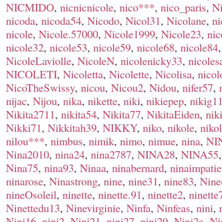
NICMIDO
,
nicnicnicole
,
nico***
,
nico_paris
,
N
nicoda
,
nicoda54
,
Nicodo
,
Nicol31
,
Nicolane
,
ni
nicole
,
Nicole.57000
,
Nicole1999
,
Nicole23
,
nic
nicole32
,
nicole53
,
nicole59
,
nicole68
,
nicole84
NicoleLaviolle
,
NicoleN
,
nicolenicky33
,
nicoles
NICOLETI
,
Nicoletta
,
Nicolette
,
Nicolisa
,
nicol
NicoTheSwissy
,
nicou
,
Nicou2
,
Nidou
,
nifer57
,
nijac
,
Nijou
,
nika
,
nikette
,
niki
,
nikiepep
,
nikig1
Nikita2711
,
nikita54
,
Nikita77
,
NikitaEiden
,
nik
Nikki71
,
Nikkitah39
,
NIKKY
,
niko
,
nikole
,
nikol
nilou***
,
nimbus
,
nimik
,
nimo
,
nimue
,
nina
,
NI
Nina2010
,
nina24
,
nina2787
,
NINA28
,
NINA55
Nina75
,
nina93
,
Ninaa
,
ninabernard
,
ninaimpatie
ninarose
,
Ninastrong
,
nine
,
nine31
,
nine83
,
Nin
nineOsoleil
,
ninette
,
ninette.91
,
ninette2
,
ninette
Ninettedu13
,
Ninevirginie
,
Ninfa
,
Ninfeas
,
nini
,
Nini16
,
nini2
,
Nini21
,
nini27
,
nini29
,
Nini2a
,
Ni