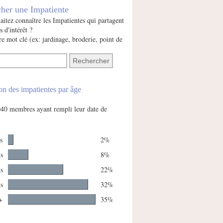
her une Impatiente
itez connaître les Impatientes qui partagent
s d'intérêt ?
e mot clé (ex: jardinage, broderie, point de
on des impatientes par âge
2040 membres ayant rempli leur date de
s
2%
ns
8%
ns
22%
ns
32%
+
35%