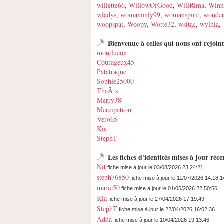
willette66
,
WillowOfGood
,
WillRima
,
Winn
wladys
,
womanonly99
,
womanspirit
,
wonder
woopspat
,
Woopy
,
Wotte32
,
wsitac
,
wylhia
,
Bienvenue à celles qui nous ont rejoi
montlucon
Courageux45
Patatraque
Sophie25000
ThaÃ¯s
Merry38
Mercipatron
Vero65
Kia
StephT
Les fiches d'identités mises à jour ré
Nit
fiche mise à jour le 03/08/2026 23:24:21
steph76850
fiche mise à jour le 11/07/2026 14:18:1
marie50
fiche mise à jour le 01/05/2026 22:50:56
Kia
fiche mise à jour le 27/04/2026 17:19:49
StephT
fiche mise à jour le 22/04/2026 16:02:36
Adda
fiche mise à jour le 10/04/2026 19:13:46