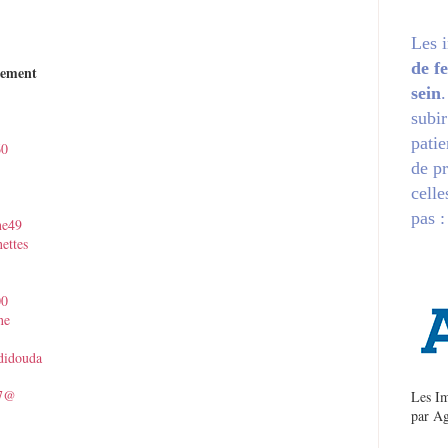
Les 
de f
nement
sein
subir
patie
60
de pr
celle
pas :
ne49
ettes
00
ne
didouda
07@
Les Im
par
Ag