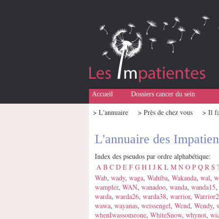
Accueil
Dossiers cancer du sein
> L'annuaire
> Près de chez vous
> Il f
L'annuaire des Impatien
Index des pseudos par ordre alphabétique:
A
B
C
D
E
F
G
H
I
J
K
L
M
N
O
P
Q
R
S
Wab
,
wady
,
waga
,
Wahiba
,
Wakanda
,
wal
,
w
wampler
,
WAN
,
wanadoo
,
wanda
,
wanda15
warda
,
warda26
,
warda38
,
warrior
,
Warrior
wawa
,
wayanas
,
weissengel
,
Wend
,
Wendy
,
whenIwassomeone
,
WhiteSnow
,
whynot
,
wi