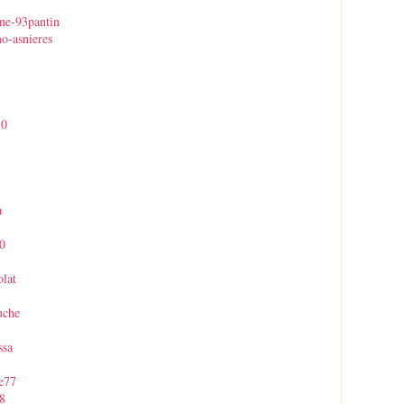
ine-93pantin
o-asnieres
30
a
0
olat
uche
ssa
ne77
08