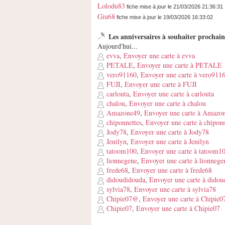
Lolodu83
fiche mise à jour le 21/03/2026 21:36:31
Giu68
fiche mise à jour le 19/03/2026 16:33:02
Les anniversaires à souhaiter prochai
Aujourd'hui...
evva
,
Envoyer une carte à evva
PETALE
,
Envoyer une carte à PETALE
vero91160
,
Envoyer une carte à vero911
FUJI
,
Envoyer une carte à FUJI
carlouta
,
Envoyer une carte à carlouta
chalou
,
Envoyer une carte à chalou
Amazone49
,
Envoyer une carte à Amazo
chiponnettes
,
Envoyer une carte à chiponn
Jody78
,
Envoyer une carte à Jody78
Jenilyn
,
Envoyer une carte à Jenilyn
tatoom100
,
Envoyer une carte à tatoom1
lionnegene
,
Envoyer une carte à lionnege
frede68
,
Envoyer une carte à frede68
didoudidouda
,
Envoyer une carte à didou
sylvia78
,
Envoyer une carte à sylvia78
Chipie07@
,
Envoyer une carte à Chipie
Chipie07
,
Envoyer une carte à Chipie07