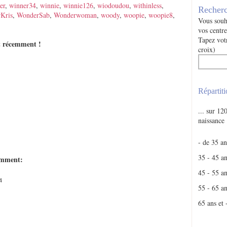
er
,
winner34
,
winnie
,
winnie126
,
wiodoudou
,
withinless
,
Recherc
Kris
,
WonderSab
,
Wonderwoman
,
woody
,
woopie
,
woopie8
,
Vous souha
vos centre
Tapez votr
nt récemment !
croix)
Répartiti
... sur 1
naissance
- de 35 an
35 - 45 a
cemment:
45 - 55 a
4
55 - 65 a
65 ans et 