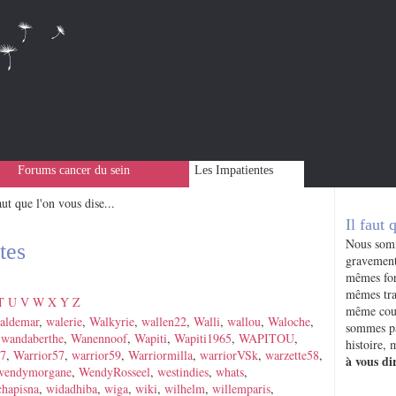
Forums cancer du sein
Les Impatientes
aut que l'on vous dise...
Il faut 
Nous somm
tes
gravement
mêmes for
mêmes tra
T
U
V
W
X
Y
Z
même cour
aldemar
,
walerie
,
Walkyrie
,
wallen22
,
Walli
,
wallou
,
Waloche
,
sommes pa
,
wandaberthe
,
Wanennoof
,
Wapiti
,
Wapiti1965
,
WAPITOU
,
histoire,
27
,
Warrior57
,
warrior59
,
Warriormilla
,
warriorVSk
,
warzette58
,
à vous dir
wendymorgane
,
WendyRosseel
,
westindies
,
whats
,
chapisna
,
widadhiba
,
wiga
,
wiki
,
wilhelm
,
willemparis
,