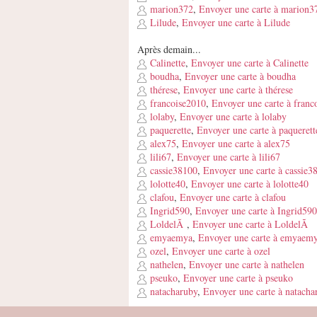
marion372
,
Envoyer une carte à marion3
Lilude
,
Envoyer une carte à Lilude
Après demain...
Calinette
,
Envoyer une carte à Calinette
boudha
,
Envoyer une carte à boudha
thérese
,
Envoyer une carte à thérese
francoise2010
,
Envoyer une carte à franc
lolaby
,
Envoyer une carte à lolaby
paquerette
,
Envoyer une carte à paquerett
alex75
,
Envoyer une carte à alex75
lili67
,
Envoyer une carte à lili67
cassie38100
,
Envoyer une carte à cassie3
lolotte40
,
Envoyer une carte à lolotte40
clafou
,
Envoyer une carte à clafou
Ingrid590
,
Envoyer une carte à Ingrid590
LoldelÃ
,
Envoyer une carte à LoldelÃ
emyaemya
,
Envoyer une carte à emyaem
ozel
,
Envoyer une carte à ozel
nathelen
,
Envoyer une carte à nathelen
pseuko
,
Envoyer une carte à pseuko
natacharuby
,
Envoyer une carte à natacha